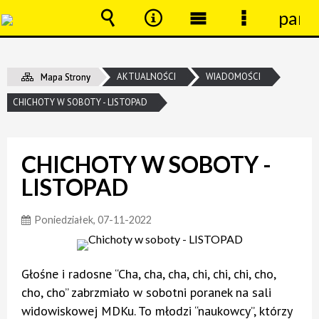
pane
Wyszukiwarka
Narzędzia
Menu
Menu
główne
szczegóło
AKTUALNOŚCI
WIADOMOŚCI
Mapa Strony
CHICHOTY W SOBOTY - LISTOPAD
CHICHOTY W SOBOTY -
LISTOPAD
Poniedziałek, 07-11-2022
Głośne i radosne “Cha, cha, cha, chi, chi, chi, cho,
cho, cho” zabrzmiało w sobotni poranek na sali
widowiskowej MDKu. To młodzi “naukowcy”, którzy