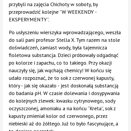
przybyli na zajęcia Chichoty w soboty, by
przeprowadzić kolejne “W WEEKENDY -
EKSPERYMENTY”.
Po usłyszeniu wierszyka wprowadzającego, weszła
do sali pani profesor Stella X. Tym razem na stole
doświadczeń, zamiast wody, była tajemnicza
fioletowa substancja. Dzieci próbowały odgadnąć
po kolorze i zapachu, co to takiego. Przy okazji
nauczyły się, jak wąchają chemicy! W końcu się
udało rozpoznać, że to sok z czerwonej kapusty,
który - jak się okazało - jest doskonałą substancją
do badania pH. W czasie dolewania i dosypywania
do kolejnych zlewek: kwasku cytrynowego, sody
oczyszczonej, amoniaku a na końcu “Kreta”, sok z
kapusty zmieniał kolor od czerwonego, przez
niebieski aż do żółtego. Już to było fascynujące, a